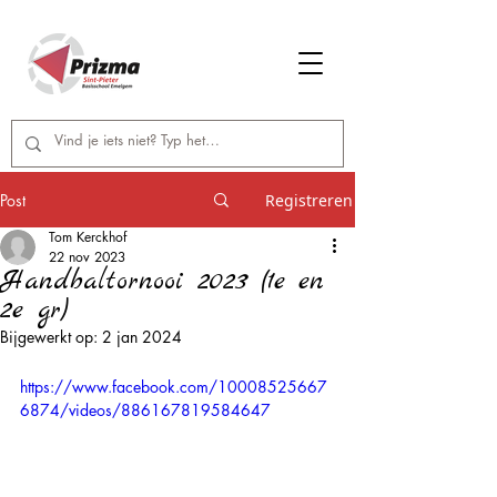
Post
Registreren
Tom Kerckhof
22 nov 2023
Handbaltornooi 2023 (1e en
2e gr)
Bijgewerkt op:
2 jan 2024
https://www.facebook.com/10008525667
6874/videos/886167819584647