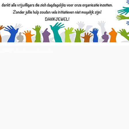
 werken?
(
http://prizmasol.prizma.be
)