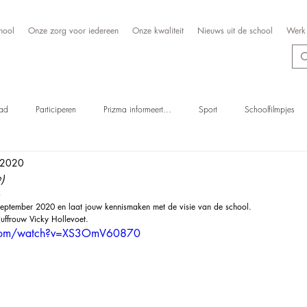
hool
Onze zorg voor iedereen
Onze kwaliteit
Nieuws uit de school
Werk 
ad
Participeren
Prizma informeert...
Sport
Schoolfilmpjes
 2020
)
3
september 2020 en laat jouw kennismaken met de visie van de school.
juffrouw Vicky Hollevoet.
.com/watch?v=XS3OmV60870